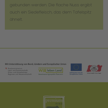
gebunden werden. Die flache Nuss ergibt
auch ein Siedefleisch, das dem Tafelspitz
ähnelt.