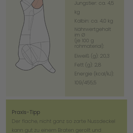
Jungstier: ca. 4,5
kg
Kalbin: ca. 4,0 kg
Nährwertgehalt
im Ø
(je 100 g
rohmaterial):
Eiweiß (g): 20,3
Fett (g): 2,8
Energie (kcal/kJ):
109/455,5
Praxis-Tipp
Der flache, nicht ganz so zarte Nussdeckel
kann gut zu einem Braten gerollt und