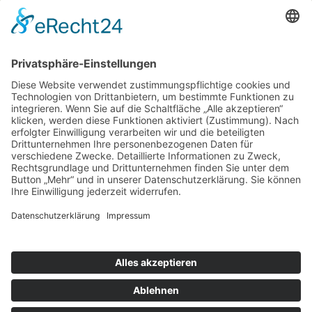
premium RIND
premium SCHWEIN
premium KALB
premium Lamm
QUICK LINKS
Kontakt
News
Impressum
Sitemap
Datenschutz