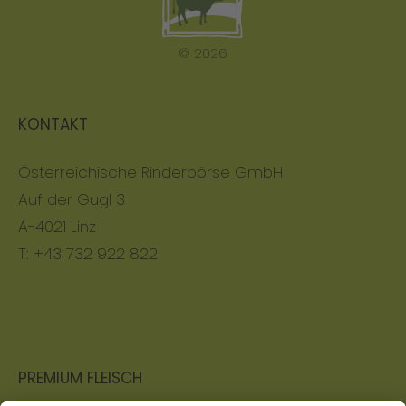
© 2026
KONTAKT
Österreichische Rinderbörse GmbH
Auf der Gugl 3
A-4021 Linz
T:
+43 732 922 822
PREMIUM FLEISCH