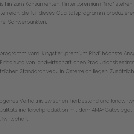
bis hin zum Konsumenten. Hinter „premium Rind“ stehen
rreich, die für dieses Qualitätsprogramm produzieren 
rei Schwerpunkten.
schprogramm vom Jungstier „premium Rind“ höchste Ans
Einhaltung von landwirtschaftlichen Produktionsbesti
lichen Standardniveau in Österreich liegen. Zusätzlic
enes Verhältnis zwischen Tierbestand und landwirtscha
alitätsrindfleischproduktion mit dem AMA-Gütesiegel, u
fwirtschaft.