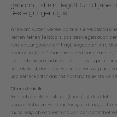
genannt, ist ein Begriff für all jene
Beste gut genug ist.
Innen am kurzen Karree, parallel zur Wirbelsäule, l
kleinen, feinen Teilstücks, das deswegen auch de
Namen „Lungenbraten“ trägt. Angeboten wird das 
oder ohne „Kette“, manchmal sind auch nur die „Fi
erhältlich. Diese sind in der Regel etwas preisgüns
nur relativ ist, denn das Filet ist schon aufgrund 
und seiner Rarität das mit Abstand teuerste Teil
Charakteristik
Als höchst inaktiver Muskel (Psoas) ist das Filet d
ganzen Schwein. Es ist kurzfasrig und mager, fre
muss lediglich entvliest und von der „Kette“ befrei