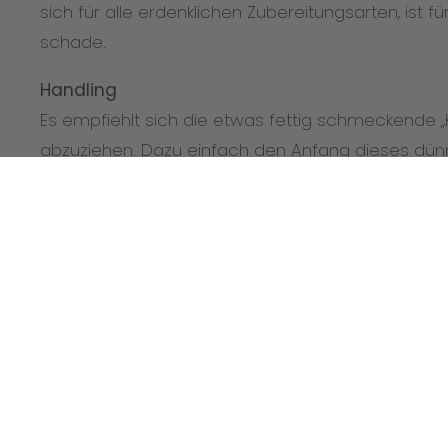
sich für alle erdenklichen Zubereitungsarten, ist fü
schade.
Handling
Es empfiehlt sich die etwas fettig schmeckende „K
abzuziehen. Dazu einfach den Anfang dieses dün
einem Messer anlösen und dann nur mit der Hand
Abschnitte können für Saucen und dergleichen 
Geeignete Garmethoden
Aufgrund seiner Zartheit will das Filet beim Kurzbr
sehr kurz gebraten werden. Und auch im Ganzen (z
darf es keinesfalls übergart werden, sondern mus
bleiben. Natürlich lässt sich das Filet auch sehr gu
backen und wird mitunter auch pochiert.