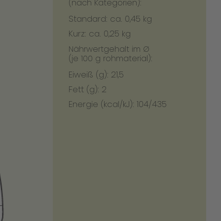
(nach Kategorien):
Standard: ca. 0,45 kg
Kurz: ca. 0,25 kg
Nährwertgehalt im Ø
(je 100 g rohmaterial):
Eiweiß (g): 21,5
Fett (g): 2
Energie (kcal/kJ): 104/435