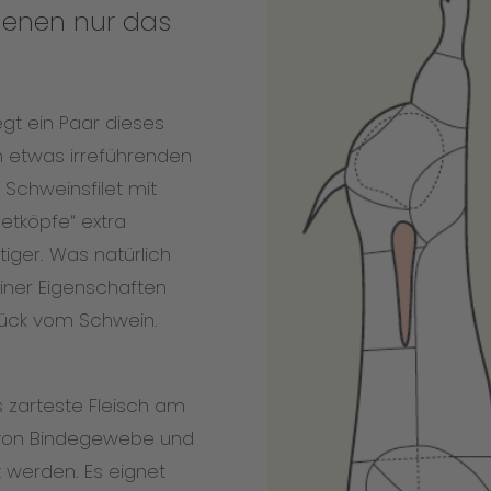
, denen nur das
iegt ein Paar dieses
n etwas irreführenden
Schweinsfilet mit
letköpfe“ extra
tiger. Was natürlich
seiner Eigenschaften
stück vom Schwein.
as zarteste Fleisch am
i von Bindegewebe und
t werden. Es eignet