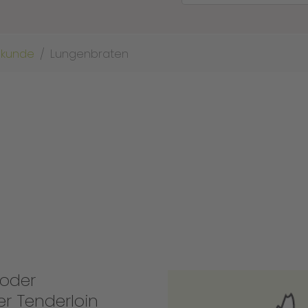
skunde
Lungenbraten
 oder
er Tenderloin