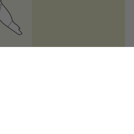
schnitt lassen sich aus dem kleinkalibrigen
was größere Steaks oder Schnitzel schneiden.