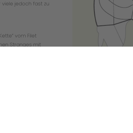
r viele jedoch fast zu
ette“ vom Filet
nen Stranges mit
 abziehen. Diese
verwendet werden.
aten auch wirklich nur
Praxis-Tipp
.B. á la Wellington)
Mit dem Schmetterlings
s saftig und rosa
Schweinsfilet auch et
t als Edel-Schnitzel